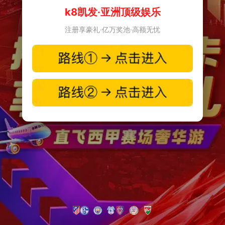
k8凯发·亚洲顶级娱乐
注册享豪礼·亿万奖池·高额无忧